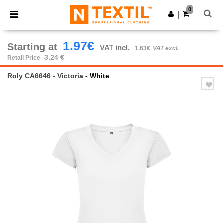
×
Ntextil App
0
Get the app
|
Better prices on app!
1.97€
Starting at
VAT incl.
1.63€
VAT excl.
3.24 €
Retail Price
Roly CA6646 - Victoria
- White
Previous
Next