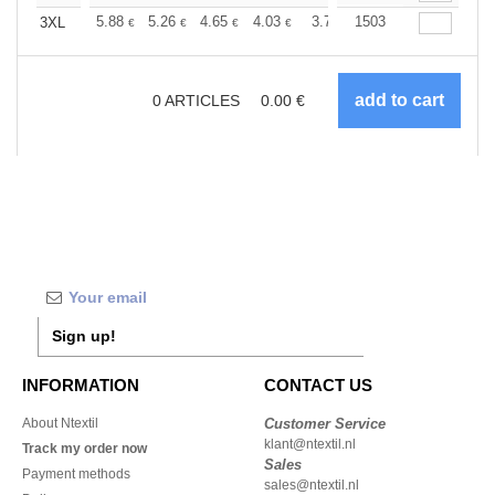
+
5.88
5.26
4.65
4.03
3.72
1503
3.56
3XL
€
€
€
€
€
€
0
ARTICLES
0.00
€
Sign up!
INFORMATION
CONTACT US
About Ntextil
Customer Service
klant@ntextil.nl
Track my order now
Sales
Payment methods
sales@ntextil.nl