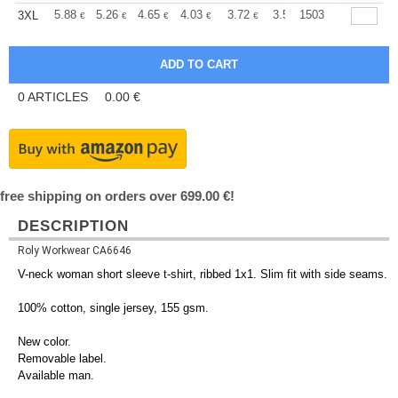
+
5.88
5.26
4.65
4.03
3.72
3.56
1503
3XL
€
€
€
€
€
€
0
ARTICLES
0.00
€
free shipping on orders over 699.00 €!
DESCRIPTION
Roly Workwear CA6646
V-neck woman short sleeve t-shirt, ribbed 1x1. Slim fit with side seams.
100% cotton, single jersey, 155 gsm.
New color.
Removable label.
Available man.