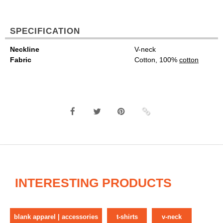
SPECIFICATION
Neckline
V-neck
Fabric
Cotton, 100%
cotton
INTERESTING PRODUCTS
blank apparel | accessories
t-shirts
v-neck