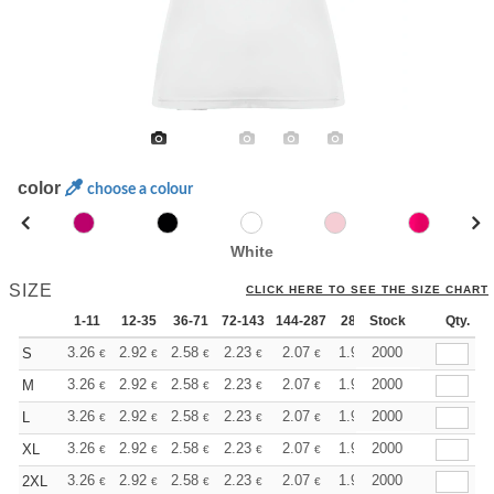
color
choose a colour
White
SIZE
CLICK HERE TO SEE THE SIZE CHART
1-11
12-35
36-71
72-143
144-287
288 +
Stock
More
Qty.
+
3.26
2.92
2.58
2.23
2.07
1.97
2000
S
€
€
€
€
€
€
+
3.26
2.92
2.58
2.23
2.07
1.97
2000
M
€
€
€
€
€
€
+
3.26
2.92
2.58
2.23
2.07
1.97
2000
L
€
€
€
€
€
€
+
3.26
2.92
2.58
2.23
2.07
1.97
2000
XL
€
€
€
€
€
€
+
3.26
2.92
2.58
2.23
2.07
1.97
2000
2XL
€
€
€
€
€
€