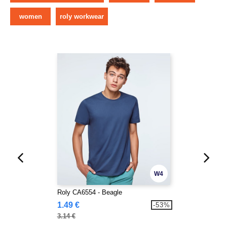
women
roly workwear
W4
Roly CA6554 - Beagle
1.49 €
-53%
3.14 €