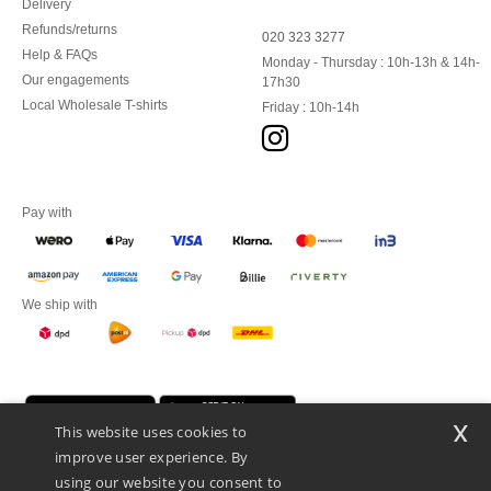
Delivery
Refunds/returns
020 323 3277
Help & FAQs
Monday - Thursday : 10h-13h & 14h-
Our engagements
17h30
Local Wholesale T-shirts
Friday : 10h-14h
Pay with
We ship with
x
This website uses cookies to
improve user experience. By
using our website you consent to