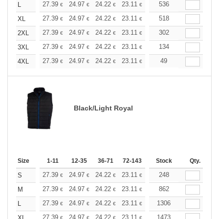
+
27.39
24.97
24.22
23.11
21.80
536
20.69
L
€
€
€
€
€
€
+
27.39
24.97
24.22
23.11
21.80
518
20.69
XL
€
€
€
€
€
€
+
27.39
24.97
24.22
23.11
21.80
302
20.69
2XL
€
€
€
€
€
€
+
27.39
24.97
24.22
23.11
21.80
134
20.69
3XL
€
€
€
€
€
€
+
27.39
24.97
24.22
23.11
21.80
49
20.69
4XL
€
€
€
€
€
€
Black/Light Royal
Size
1-11
12-35
36-71
72-143
144-287
Stock
288 +
Qty.
More
+
27.39
24.97
24.22
23.11
21.80
248
20.69
S
€
€
€
€
€
€
+
27.39
24.97
24.22
23.11
21.80
862
20.69
M
€
€
€
€
€
€
+
27.39
24.97
24.22
23.11
21.80
1306
20.69
L
€
€
€
€
€
€
+
27.39
24.97
24.22
23.11
21.80
1473
20.69
XL
€
€
€
€
€
€