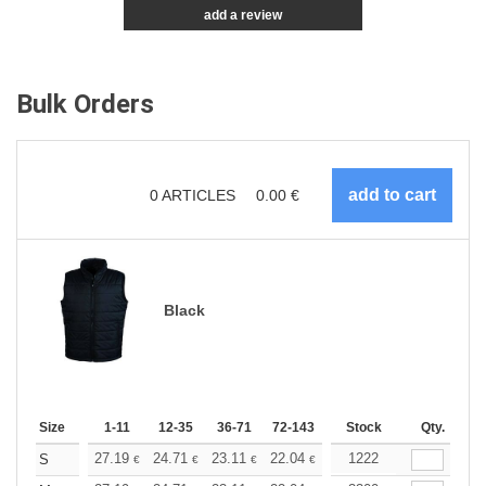
add a review
Bulk Orders
0
ARTICLES
0.00
€
Black
Size
1-11
12-35
36-71
72-143
144-287
Stock
288 +
Qty.
More
+
27.19
24.71
23.11
22.04
20.80
1222
19.73
S
€
€
€
€
€
€