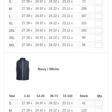
+
27.39
24.97
24.22
23.11
21.80
72
20.69
S
€
€
€
€
€
€
+
27.39
24.97
24.22
23.11
21.80
309
20.69
M
€
€
€
€
€
€
+
27.39
24.97
24.22
23.11
21.80
347
20.69
L
€
€
€
€
€
€
+
27.39
24.97
24.22
23.11
21.80
315
20.69
XL
€
€
€
€
€
€
+
27.39
24.97
24.22
23.11
21.80
192
20.69
2XL
€
€
€
€
€
€
+
27.39
24.97
24.22
23.11
21.80
99
20.69
3XL
€
€
€
€
€
€
+
27.39
24.97
24.22
23.11
21.80
56
20.69
4XL
€
€
€
€
€
€
Navy / White
Size
1-11
12-35
36-71
72-143
144-287
Stock
288 +
Qty.
More
+
27.39
24.97
24.22
23.11
21.80
41
20.69
S
€
€
€
€
€
€
+
27.39
24.97
24.22
23.11
21.80
133
20.69
M
€
€
€
€
€
€