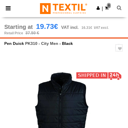
×
Ntextil App
0
Get the app
|
Better prices on app!
19.73€
Starting at
VAT incl.
16.31€
VAT excl.
37.50 €
Retail Price
Pen Duick
PK310 - City Men
- Black
Previous
Next