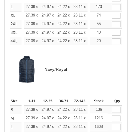
+
27.39
24.97
24.22
23.11
21.80
173
20.69
L
€
€
€
€
€
€
+
27.39
24.97
24.22
23.11
21.80
74
20.69
XL
€
€
€
€
€
€
+
27.39
24.97
24.22
23.11
21.80
55
20.69
2XL
€
€
€
€
€
€
+
27.39
24.97
24.22
23.11
21.80
40
20.69
3XL
€
€
€
€
€
€
+
27.39
24.97
24.22
23.11
21.80
20
20.69
4XL
€
€
€
€
€
€
Navy/Royal
Size
1-11
12-35
36-71
72-143
144-287
Stock
288 +
Qty.
More
+
27.39
24.97
24.22
23.11
21.80
136
20.69
S
€
€
€
€
€
€
+
27.39
24.97
24.22
23.11
21.80
1216
20.69
M
€
€
€
€
€
€
+
27.39
24.97
24.22
23.11
21.80
1608
20.69
L
€
€
€
€
€
€