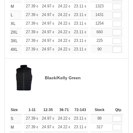
+
27.39
24.97
24.22
23.11
21.80
1323
20.69
M
€
€
€
€
€
€
+
27.39
24.97
24.22
23.11
21.80
1431
20.69
L
€
€
€
€
€
€
+
27.39
24.97
24.22
23.11
21.80
1254
20.69
XL
€
€
€
€
€
€
+
27.39
24.97
24.22
23.11
21.80
660
20.69
2XL
€
€
€
€
€
€
+
27.39
24.97
24.22
23.11
21.80
225
20.69
3XL
€
€
€
€
€
€
+
27.39
24.97
24.22
23.11
21.80
90
20.69
4XL
€
€
€
€
€
€
Black/Kelly Green
Size
1-11
12-35
36-71
72-143
144-287
Stock
288 +
Qty.
More
+
27.39
24.97
24.22
23.11
21.80
98
20.69
S
€
€
€
€
€
€
+
27.39
24.97
24.22
23.11
21.80
317
20.69
M
€
€
€
€
€
€