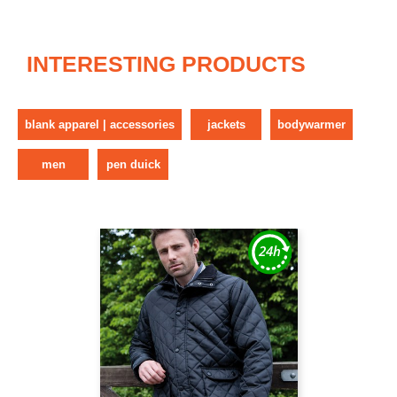
INTERESTING PRODUCTS
blank apparel | accessories
jackets
bodywarmer
men
pen duick