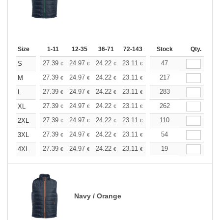
Size
1-11
12-35
36-71
72-143
144-287
Stock
288 +
Qty.
More
+
27.39
24.97
24.22
23.11
21.80
47
20.69
S
€
€
€
€
€
€
+
27.39
24.97
24.22
23.11
21.80
217
20.69
M
€
€
€
€
€
€
+
27.39
24.97
24.22
23.11
21.80
283
20.69
L
€
€
€
€
€
€
+
27.39
24.97
24.22
23.11
21.80
262
20.69
XL
€
€
€
€
€
€
+
27.39
24.97
24.22
23.11
21.80
110
20.69
2XL
€
€
€
€
€
€
+
27.39
24.97
24.22
23.11
21.80
54
20.69
3XL
€
€
€
€
€
€
+
27.39
24.97
24.22
23.11
21.80
19
20.69
4XL
€
€
€
€
€
€
Navy / Orange