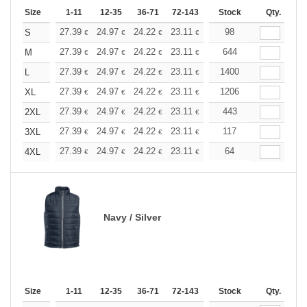
Size
1-11
12-35
36-71
72-143
144-287
Stock
288 +
Qty.
More
+
27.39
24.97
24.22
23.11
21.80
98
20.69
S
€
€
€
€
€
€
+
27.39
24.97
24.22
23.11
21.80
644
20.69
M
€
€
€
€
€
€
+
27.39
24.97
24.22
23.11
21.80
1400
20.69
L
€
€
€
€
€
€
+
27.39
24.97
24.22
23.11
21.80
1206
20.69
XL
€
€
€
€
€
€
+
27.39
24.97
24.22
23.11
21.80
443
20.69
2XL
€
€
€
€
€
€
+
27.39
24.97
24.22
23.11
21.80
117
20.69
3XL
€
€
€
€
€
€
+
27.39
24.97
24.22
23.11
21.80
64
20.69
4XL
€
€
€
€
€
€
Navy / Silver
Size
1-11
12-35
36-71
72-143
144-287
Stock
288 +
Qty.
More