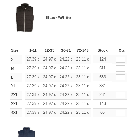
Black/White
Size
1-11
12-35
36-71
72-143
144-287
Stock
288 +
Qty.
More
+
27.39
24.97
24.22
23.11
21.80
124
20.69
S
€
€
€
€
€
€
+
27.39
24.97
24.22
23.11
21.80
511
20.69
M
€
€
€
€
€
€
+
27.39
24.97
24.22
23.11
21.80
533
20.69
L
€
€
€
€
€
€
+
27.39
24.97
24.22
23.11
21.80
381
20.69
XL
€
€
€
€
€
€
+
27.39
24.97
24.22
23.11
21.80
231
20.69
2XL
€
€
€
€
€
€
+
27.39
24.97
24.22
23.11
21.80
143
20.69
3XL
€
€
€
€
€
€
+
27.39
24.97
24.22
23.11
21.80
66
20.69
4XL
€
€
€
€
€
€