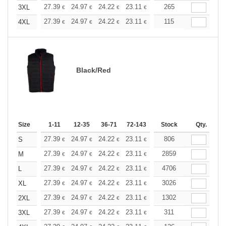
+
27.39
24.97
24.22
23.11
21.80
265
20.69
3XL
€
€
€
€
€
€
+
27.39
24.97
24.22
23.11
21.80
115
20.69
4XL
€
€
€
€
€
€
Black/Red
Size
1-11
12-35
36-71
72-143
144-287
Stock
288 +
Qty.
More
+
27.39
24.97
24.22
23.11
21.80
806
20.69
S
€
€
€
€
€
€
+
27.39
24.97
24.22
23.11
21.80
2859
20.69
M
€
€
€
€
€
€
+
27.39
24.97
24.22
23.11
21.80
4706
20.69
L
€
€
€
€
€
€
+
27.39
24.97
24.22
23.11
21.80
3026
20.69
XL
€
€
€
€
€
€
+
27.39
24.97
24.22
23.11
21.80
1302
20.69
2XL
€
€
€
€
€
€
+
27.39
24.97
24.22
23.11
21.80
311
20.69
3XL
€
€
€
€
€
€