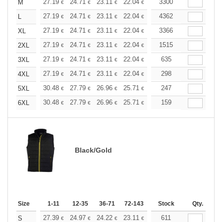
+
27.19
24.71
23.11
22.04
20.80
3300
19.73
M
€
€
€
€
€
€
+
27.19
24.71
23.11
22.04
20.80
4362
19.73
L
€
€
€
€
€
€
+
27.19
24.71
23.11
22.04
20.80
3366
19.73
XL
€
€
€
€
€
€
+
27.19
24.71
23.11
22.04
20.80
1515
19.73
2XL
€
€
€
€
€
€
+
27.19
24.71
23.11
22.04
20.80
635
19.73
3XL
€
€
€
€
€
€
+
27.19
24.71
23.11
22.04
20.80
298
19.73
4XL
€
€
€
€
€
€
+
30.48
27.79
26.96
25.71
24.27
247
23.02
5XL
€
€
€
€
€
€
+
30.48
27.79
26.96
25.71
24.27
159
23.02
6XL
€
€
€
€
€
€
Black/Gold
Size
1-11
12-35
36-71
72-143
144-287
Stock
288 +
Qty.
More
+
27.39
24.97
24.22
23.11
21.80
611
20.69
S
€
€
€
€
€
€