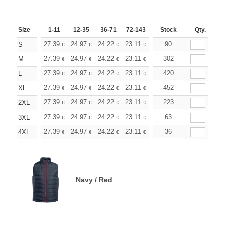
Size
1-11
12-35
36-71
72-143
144-287
Stock
288 +
Qty.
More
+
27.39
24.97
24.22
23.11
21.80
90
20.69
S
€
€
€
€
€
€
+
27.39
24.97
24.22
23.11
21.80
302
20.69
M
€
€
€
€
€
€
+
27.39
24.97
24.22
23.11
21.80
420
20.69
L
€
€
€
€
€
€
+
27.39
24.97
24.22
23.11
21.80
452
20.69
XL
€
€
€
€
€
€
+
27.39
24.97
24.22
23.11
21.80
223
20.69
2XL
€
€
€
€
€
€
+
27.39
24.97
24.22
23.11
21.80
63
20.69
3XL
€
€
€
€
€
€
+
27.39
24.97
24.22
23.11
21.80
36
20.69
4XL
€
€
€
€
€
€
Navy / Red