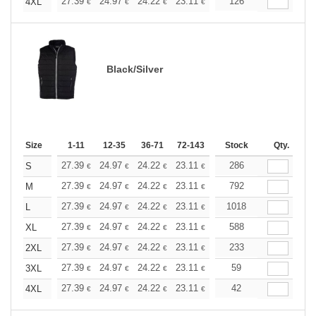
+
27.39
24.97
24.22
23.11
21.80
126
20.69
4XL
€
€
€
€
€
€
Black/Silver
Size
1-11
12-35
36-71
72-143
144-287
Stock
288 +
Qty.
More
+
27.39
24.97
24.22
23.11
21.80
286
20.69
S
€
€
€
€
€
€
+
27.39
24.97
24.22
23.11
21.80
792
20.69
M
€
€
€
€
€
€
+
27.39
24.97
24.22
23.11
21.80
1018
20.69
L
€
€
€
€
€
€
+
27.39
24.97
24.22
23.11
21.80
588
20.69
XL
€
€
€
€
€
€
+
27.39
24.97
24.22
23.11
21.80
233
20.69
2XL
€
€
€
€
€
€
+
27.39
24.97
24.22
23.11
21.80
59
20.69
3XL
€
€
€
€
€
€
+
27.39
24.97
24.22
23.11
21.80
42
20.69
4XL
€
€
€
€
€
€