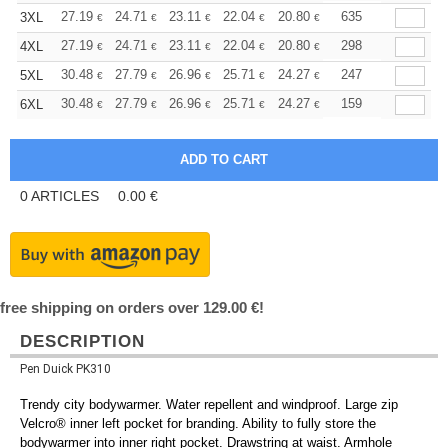
+
27.19
24.71
23.11
22.04
20.80
19.73
635
3XL
€
€
€
€
€
€
+
27.19
24.71
23.11
22.04
20.80
19.73
298
4XL
€
€
€
€
€
€
+
30.48
27.79
26.96
25.71
24.27
23.02
247
5XL
€
€
€
€
€
€
+
30.48
27.79
26.96
25.71
24.27
23.02
159
6XL
€
€
€
€
€
€
0
ARTICLES
0.00
€
free shipping on orders over 129.00 €!
DESCRIPTION
Pen Duick PK310
Trendy city bodywarmer. Water repellent and windproof. Large zip
Velcro® inner left pocket for branding. Ability to fully store the
bodywarmer into inner right pocket. Drawstring at waist. Armhole