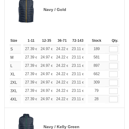
Navy / Gold
Size
1-11
12-35
36-71
72-143
144-287
Stock
288 +
Qty.
More
+
27.39
24.97
24.22
23.11
21.80
189
20.69
S
€
€
€
€
€
€
+
27.39
24.97
24.22
23.11
21.80
581
20.69
M
€
€
€
€
€
€
+
27.39
24.97
24.22
23.11
21.80
897
20.69
L
€
€
€
€
€
€
+
27.39
24.97
24.22
23.11
21.80
662
20.69
XL
€
€
€
€
€
€
+
27.39
24.97
24.22
23.11
21.80
309
20.69
2XL
€
€
€
€
€
€
+
27.39
24.97
24.22
23.11
21.80
79
20.69
3XL
€
€
€
€
€
€
+
27.39
24.97
24.22
23.11
21.80
28
20.69
4XL
€
€
€
€
€
€
Navy / Kelly Green