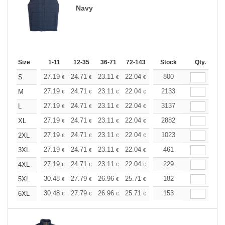
Navy
Size
1-11
12-35
36-71
72-143
144-287
Stock
288 +
Qty.
More
+
27.19
24.71
23.11
22.04
20.80
800
19.73
S
€
€
€
€
€
€
+
27.19
24.71
23.11
22.04
20.80
2133
19.73
M
€
€
€
€
€
€
+
27.19
24.71
23.11
22.04
20.80
3137
19.73
L
€
€
€
€
€
€
+
27.19
24.71
23.11
22.04
20.80
2882
19.73
XL
€
€
€
€
€
€
+
27.19
24.71
23.11
22.04
20.80
1023
19.73
2XL
€
€
€
€
€
€
+
27.19
24.71
23.11
22.04
20.80
461
19.73
3XL
€
€
€
€
€
€
+
27.19
24.71
23.11
22.04
20.80
229
19.73
4XL
€
€
€
€
€
€
+
30.48
27.79
26.96
25.71
24.27
182
23.02
5XL
€
€
€
€
€
€
+
30.48
27.79
26.96
25.71
24.27
153
23.02
6XL
€
€
€
€
€
€