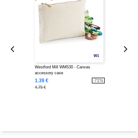
W1
Westford Mill WM530 - Canvas
accessory case
1.39 €
-71%
4.75 €