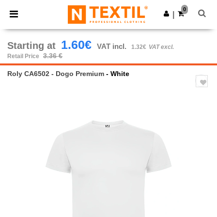
×
Ntextil App
0
Get the app
|
Better prices on app!
1.60€
Starting at
VAT incl.
1.32€
VAT excl.
3.36 €
Retail Price
Roly CA6502 - Dogo Premium
- White
Previous
Next